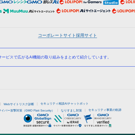
コーポレートサイト
採用サイト
ービスで広がるAI機能の取り組みをまとめて紹介しています。
セキュリティ相談AIチャットボット
Webサイトリスク診断
セキュリティ事業の軌跡
サイバー攻撃対策（GMO Flatt Security）
なりすまし対策