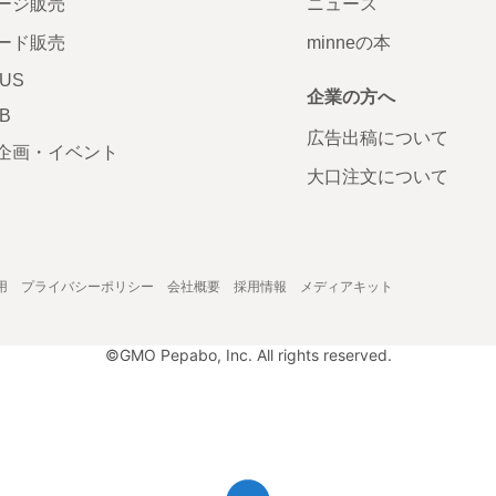
ージ販売
ニュース
ード販売
minneの本
LUS
企業の方へ
AB
広告出稿について
企画・イベント
大口注文について
用
プライバシーポリシー
会社概要
採用情報
メディアキット
©GMO Pepabo, Inc. All rights reserved.