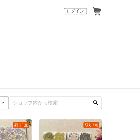
ログイン
残り1点
残り1点