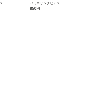
ス
べっ甲リングピアス
850円