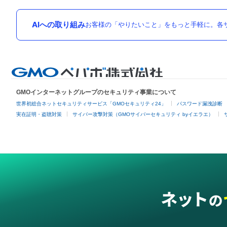
AIへの取り組み
お客様の「やりたいこと」をもっと手軽に。各サ
GMOインターネットグループのセキュリティ事業について
世界初総合ネットセキュリティサービス「GMOセキュリティ24」
パスワード漏洩診断
実在証明・盗聴対策
サイバー攻撃対策（GMOサイバーセキュリティ byイエラエ）