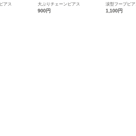
ピアス
大ぶりチェーンピアス
涙型フープピア
900円
1,100円