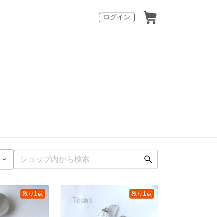
ログイン
残り1点
残り1点