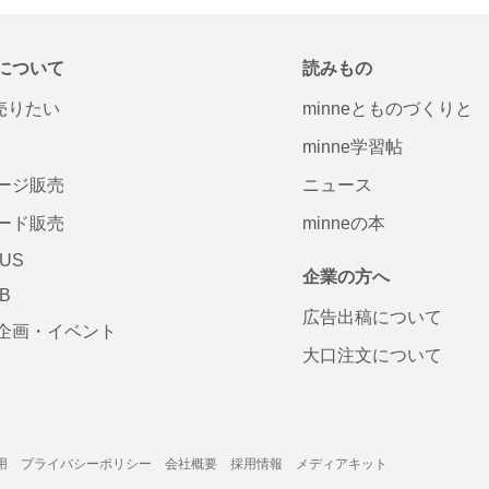
について
読みもの
で売りたい
minneとものづくりと
minne学習帖
ージ販売
ニュース
ード販売
minneの本
LUS
企業の方へ
AB
広告出稿について
企画・イベント
大口注文について
用
プライバシーポリシー
会社概要
採用情報
メディアキット