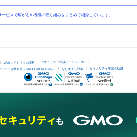
ービスで広がるAI機能の取り組みをまとめて紹介しています。
セキュリティ相談AIチャットボット
Webサイトリスク診断
セキュリティ事業の軌跡
サイバー攻撃対策（GMO Flatt Security）
なりすまし対策