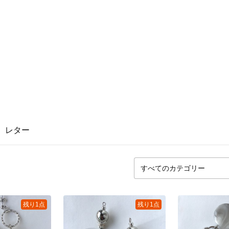
レター
残り1点
残り1点