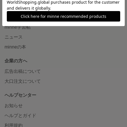
読みもの
minneとものづくりと
minne学習帖
ニュース
minneの本
企業の方へ
広告出稿について
大口注文について
ヘルプセンター
お知らせ
ヘルプとガイド
利用規約