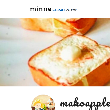
makoappl