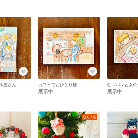
ル屋さん
カフェでおひとり様
朝ゴパンと女の
展示中
展示中
残り1点