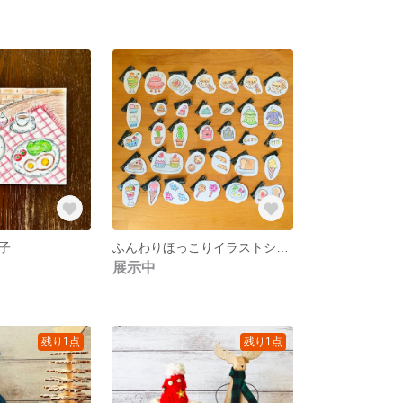
子
ふんわりほっこりイラストシール
展示中
残り1点
残り1点