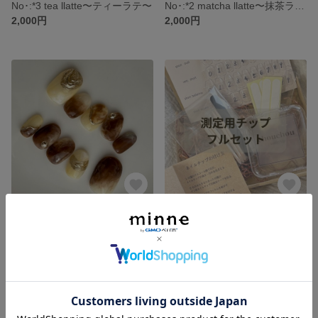
No･:*3 tea llatte〜ティーラテ〜
No･:*2 matcha llatte〜抹茶ラテ〜
2,000円
2,000円
No･:*1 caffè e llatte〜カフェラテ〜
計測用チップフルセット
2,000円
2,000円