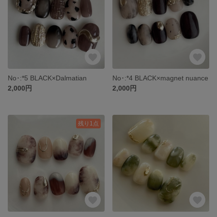
No･:*5 BLACK×Dalmatian
No･:*4 BLACK×magnet nuance
2,000円
2,000円
残り1点