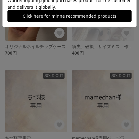
オリジナルネイルチップケース
紛失、破損、サイズミス 作り直しチップ
700円
400円
SOLD OUT
SOLD OUT
ちづ様専用♡
mamechan様専用ページ♡