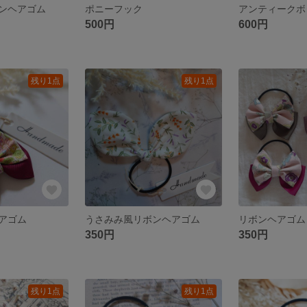
ンヘアゴム
ポニーフック
500円
600円
残り1点
残り1点
アゴム
うさみみ風リボンヘアゴム
リボンヘアゴム
350円
350円
残り1点
残り1点