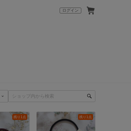
ログイン
残り1点
残り1点