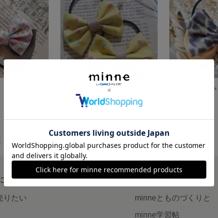
リボンヘアゴム
リボンヘアゴム
400円
350円
覧
について
読みもの
で売りたい
minneとものづくりと
minne学習帖