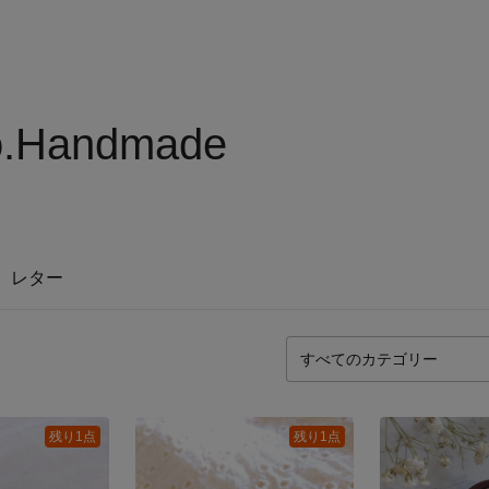
o.Handmade
レター
残り1点
残り1点