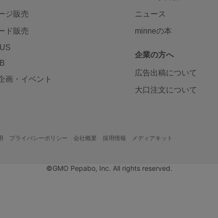
ージ販売
ニュース
ード販売
minneの本
LUS
企業の方へ
AB
広告出稿について
企画・イベント
大口注文について
用
プライバシーポリシー
会社概要
採用情報
メディアキット
©GMO Pepabo, Inc. All rights reserved.