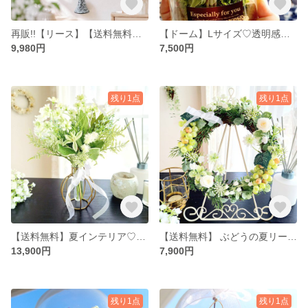
再販!!【リース】【送料無料】人気!!♡玄関を華やかにする 大人可愛い ハートと小鳥の薔薇ワイヤーリースアレンジ｜アーティフィシャルフラワー ギフト・プレゼント♡ラッピング無料
【ドーム】Lサイズ♡透明感あふれる蝶が舞うフラワードーム♡「わぁ♡」と思わず笑顔に!！｜プリザーブドフラワー Lサイズ｜誕生日・ギフト・プレゼント（ラッピング無料）
9,980円
7,500円
残り1点
残り1点
【送料無料】夏インテリア♡覗いてビックリ!!透明感あふれる白&グリーンのインテリアブーケ♡ラッピング無料/結婚祝い・新築祝い・ウエルカムスペース・結婚式受け付け・夏・リビング・ダイニング・玄関
【送料無料】 ぶどうの夏リース(グリーン&ホワイト)｜誕生日プレゼント・新築祝い・インテリア・高齢者施設個室のドアの目印にも|ラッピング無料
13,900円
7,900円
残り1点
残り1点