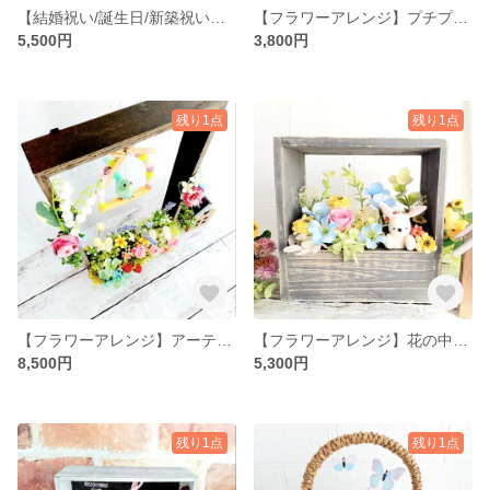
【結婚祝い/誕生日/新築祝い】氷の世界に咲く薔薇(ピンク)♡ラッピング無料|プリザーブドフラワー・フラワーアレンジ・ブリザーブドフラワー・ブリザードフラワー
【フラワーアレンジ】プチプレゼント♡癒しのボトルフラワー♡サムシングブルー(ラッピング無料)
5,500円
3,800円
残り1点
残り1点
【フラワーアレンジ】アーティフィシャルフラワー♡ミントグリーンの小鳥のぶらんこと花のフレームフラワーアレンジ(ラッピング無料)|祝い・新築祝い・誕生日プレゼント・ギフト・還暦・古希・喜寿・傘寿・米寿
【フラワーアレンジ】花の中 ひょっこり 顔を出した うさぎさん(ラッピング付き)|誕生日・送別・プレゼント・ギフト・フラワーアレンジ・玄関・リビング|ラッピング無料
8,500円
5,300円
残り1点
残り1点