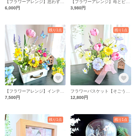
【フラワーアレンジ】思わず二度見！蝶と花の癒しギフト＊贈り物にも🎁／ラッピング無料|誕生日・新築祝い・お見舞い・プレゼント・ギフト・フラワーギフト・玄関・リビング|ラッピング無料
【フラワーアレンジ】苺とピンク薔薇のプリザーブドフラワーガラスアレンジ【ラッピング無料】誕生日プレゼントにも♡
6,000円
3,980円
残り1点
残り1点
【フラワーアレンジ】インテリアフラワー♡本物みたいなチューリップと蝶の引き出しアレンジ|新築祝い・誕生日プレゼント・結婚祝い・送別ギフト・お見舞い・各種お祝い|ラッピング無料|
フラワーバスケット【そごう・西武出店実績あり】｜韓国風チューリップとラベンダーの華やかフラワーアレンジ|還暦・古希・喜寿・傘寿・米寿・卒寿・反寿・新築祝いにも♡ラッピング無料
7,500円
12,800円
残り1点
残り1点