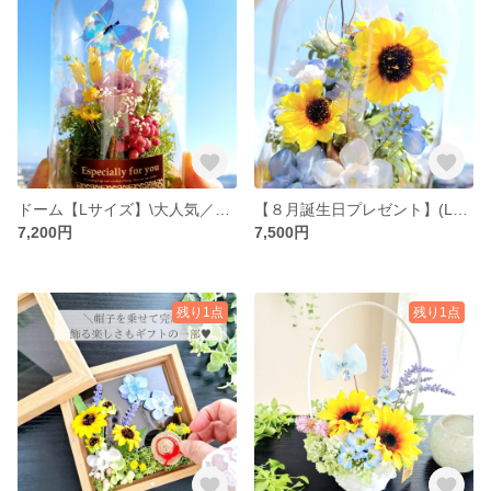
ドーム【Lサイズ】\大人気／透明感が嬉しい♡スズランと蝶々のドームアレンジドームアレンジ｜誕生日・母の日・新築・結婚祝い・プレゼント・ギフト・インテリア・飾り・還暦祝い・古希
【８月誕生日プレゼント】(Lサイズ)夏にプレゼントしたくなるひまわりドームアレンジ(キラキラリボン付き)♡ラッピング無料｜アーティフィシャルフラワー・夏ギフト・ 誕生日・ プレゼント・向日葵・新築祝い
7,200円
7,500円
残り1点
残り1点