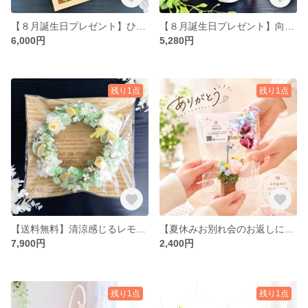
【８月誕生日プレゼント】ひまわりのミニチュアガラスフレーム 🌻 フラワーアレンジ・虹の橋のペットちゃんにも|ラッピング無料
【８月誕生日プレゼント】向日葵の花かごギフト♡ラッピング無料｜ひまわりの夏アレンジ・誕生日・玄関・アーティフィシャルフラワー・プレゼント・新築祝い
6,000円
5,280円
残り1点
残り1点
【送料無料】清涼感じるレモンと薔薇のインテリア夏リース(ラッピング無料)|アーティフィシャルフラワー・誕生日プレゼント・新築祝い・ドア・玄関・キッチン
【夏休みお別れ会のお返しに♡】大切なママ友へ贈る 蝶々のカードスタンド(離れてもあなたのことを思い出す♪) / 写真を添えて伝える「ありがとう」|ラッピング無料
7,900円
2,400円
残り1点
残り1点