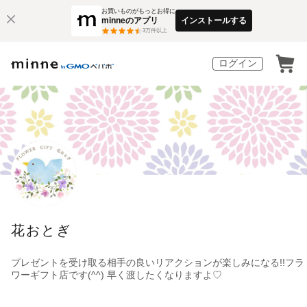
お買いものがもっとお得に
minneのアプリ
インストールする
3
万件以上
ログイン
花おとぎ
プレゼントを受け取る相手の良いリアクションが楽しみになる!!フラ
ワーギフト店です(^^) 早く渡したくなりますよ♡