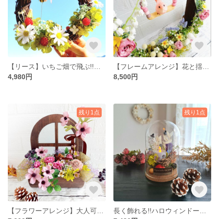
【リース】いちご畑で飛ぶ!!みつばちリース♡ラッピング無料/プレゼント・ギフト・飾り・インテリア・誕生日プレゼント・玄関飾り・リビングインテリア
【フレームアレンジ】花と揺れるブランコ 小鳥のフレームフラワーアレンジ(ラッピング無料)|新築祝い・還暦祝い・古希・リビング・玄関・開店祝い
4,980円
8,500円
残り1点
残り1点
【フラワーアレンジ】大人可愛いアンティークカラーの窓枠アレンジ♡ラッピング無料/秋インテリア・ギフト・大人可愛い・シック・フラワーギフト・インテリア雑貨
長く飾れる!!ハロウィンドームアレンジ♡蝙蝠・お化けの粘土入り｜秋インテリア＆ギフトに｜１０月１１月誕生日プレゼントに♡