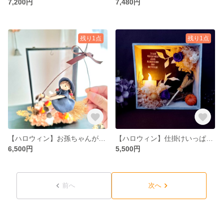
7,200円
7,480円
残り1点
残り1点
【ハロウィン】お孫ちゃんが笑顔になる♪ ハロウィン魔女とフラワーフレーム♡ 可愛いインテリア置物・秋のプレゼントに/ラッピング無料
【ハロウィン】仕掛けいっぱい！フラワーアレンジ｜LEDキャンドル・蜘蛛・ホウキ付き おしゃれインテリア＆ギフト・プレゼントに(ラッピング無料)１０月誕生日プレゼントに♡
6,500円
5,500円
前へ
次へ