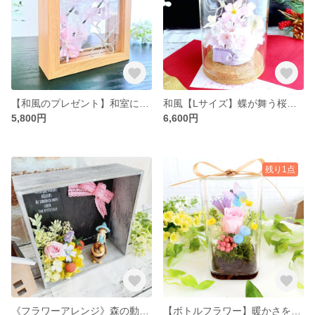
【和風のプレゼント】和室に合うプレゼント〔２０２６年新作〕桜と蝶のガラスフレーム♡水引蝶を入れるとこからプレゼント｜ 木製フレーム 和のフラワーギフト|高齢者・日本・外国人へ|ラッピング無料
和風【Lサイズ】蝶が舞う桜ガラスドームフラワー✨ずっと美しく飾れる♪お手入れ不要＆ラッピング無料|誕生日・お祝い・発表会・和風インテリア・外国の方へプレゼント
5,800円
6,600円
残り1点
《フラワーアレンジ》森の動く小人 ボックスフラワーアレンジ (ラッピング付き)|粘土・人形・誕生日・送別・お祝い・プレゼント・ギフト・プリザーブドフラワー・フラワーギフト
【ボトルフラワー】暖かさを感じるお花畑を詰め込んだボトルフラワー♡ラッピング無料♡誕生日・餞別・プチプレゼント・ギフト