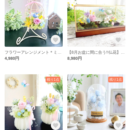
フラワーアレンジメント＊ミニ青い鳥の鳥かご(スタンド付き)／プリザーブドフラワー お見舞い ペット供養 ブルー 誕生日プレゼントに♡
【8月お盆に間に合う!!仏花】大切なあなたを感じる♡メモリアルガラスケース/ラッピング無料/旦那さん・奥さん・ペット・犬・猫・うさぎ・鳥・ハムスター・りす・虹の橋・お空組・仏具・お供え
4,980円
8,980円
残り1点
残り1点