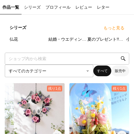
作品一覧
シリーズ
プロフィール
レビュー
レター
シリーズ
もっと見る
14
点
5
点
12
点
仏花
結婚・ウエディングアイテム
夏のプレゼント!!ギフトは、これ!!
小
すべて
販売中
残り1点
残り1点