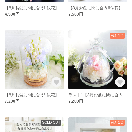
【8月お盆に間に合う!!仏花】虹の橋のメルヘン仏花(蝶々を付けることができます。)♡ペット供養・お供え花・犬・猫・小鳥・うさぎ・ハムスター|ラッピング無料・アーティフィシャルフラワー・お盆
【8月お盆に間に合う!!仏花】雲の上を感じる青いバラのドームアレンジ♡大切な方を亡くした友人へのプレゼント／プリザーブドフラワー ガラスドーム ブルー メモリアルフラワー お供え|ラッピング無料
4,300円
7,500円
残り1点
【8月お盆に間に合う!!仏花】菊好きですか?素敵な心を癒す花を贈りませんか?アレンジ♡(ラッピング無料)アーティフィシャルフラワー・お盆・仏具・お供え
ラスト1【8月お盆に間に合う!!仏花】菊好きですか?♡エンジェルドームアレンジ♡ラッピグ無料
7,200円
7,200円
SOLD OUT
残り1点