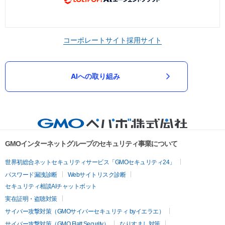
コーポレートサイト
採用サイト
AIへの取り組み
GMOインターネットグループのセキュリティ事業について
世界初総合ネットセキュリティサービス「GMOセキュリティ24」
パスワード漏洩診断
Webサイトリスク診断
セキュリティ相談AIチャットボット
実在証明・盗聴対策
サイバー攻撃対策（GMOサイバーセキュリティ byイエラエ）
サイバー攻撃対策（GMO Flatt Security）
なりすまし対策