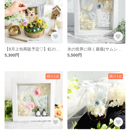
【8月上旬再販予定♡】虹の橋のペットちゃんママに選ばれる写真立て(ラッピング無料)・お空組・お供え・犬・
氷の世界に咲く薔薇(サムシングブルー)♡ラッピング無料|ウエディング・誕生日プレゼント・ギフト・夏インテリア
5,300円
5,500円
残り1点
残り1点