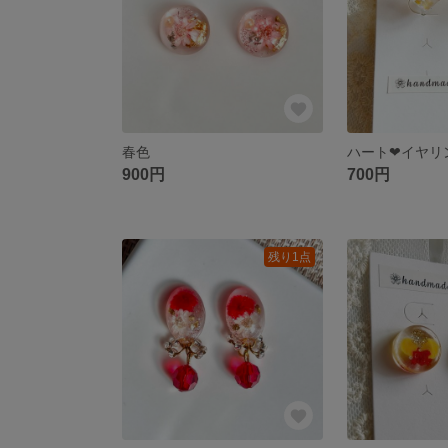
春色
ハート❤︎イヤリ
900円
700円
残り1点