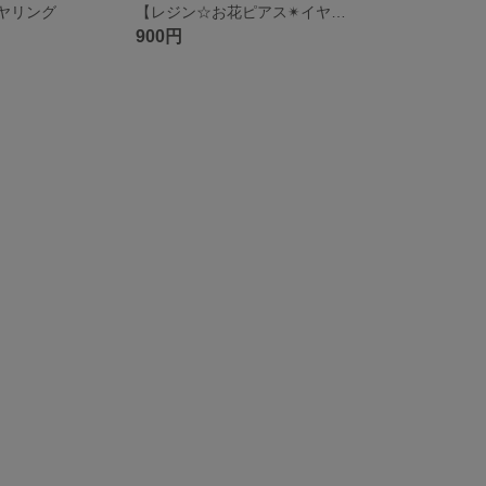
イヤリング
【レジン☆お花ピアス✴︎イヤリング】
900円