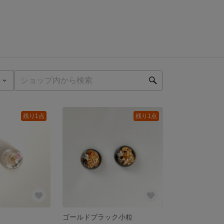
残り1点
残り1点
ゴールドブラック小粒