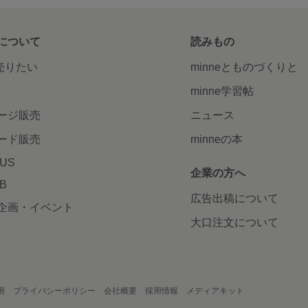
について
読みもの
で売りたい
minneとものづくりと
minne学習帖
ージ販売
ニュース
ード販売
minneの本
LUS
企業の方へ
AB
広告出稿について
企画・イベント
大口注文について
用
プライバシーポリシー
会社概要
採用情報
メディアキット