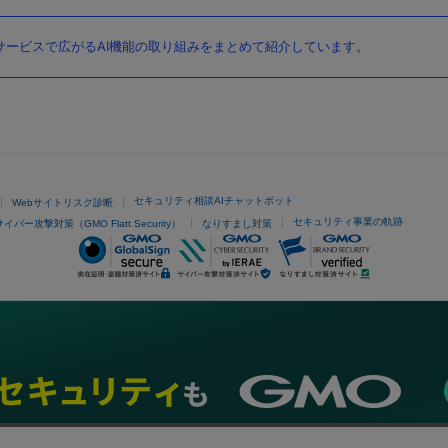
ービスで広がるAI機能の取り組みをまとめて紹介しています。
セキュリティ相談AIチャットボット
Webサイトリスク診断
セキュリティ事業の軌跡
サイバー攻撃対策（GMO Flatt Security）
なりすまし対策