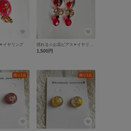
✴︎イヤリング
揺れる☆お花ピアス✴︎イヤリング
1,500円
残り1点
残り1点