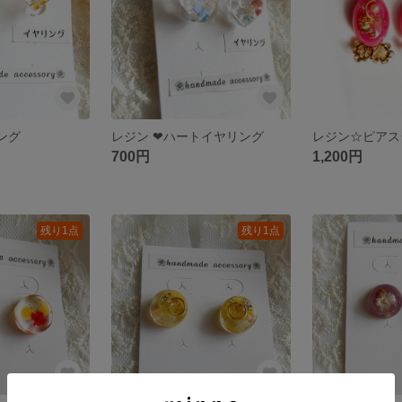
ング
レジン ❤︎ハートイヤリング
レジン☆ピアス
700円
1,200円
残り1点
残り1点