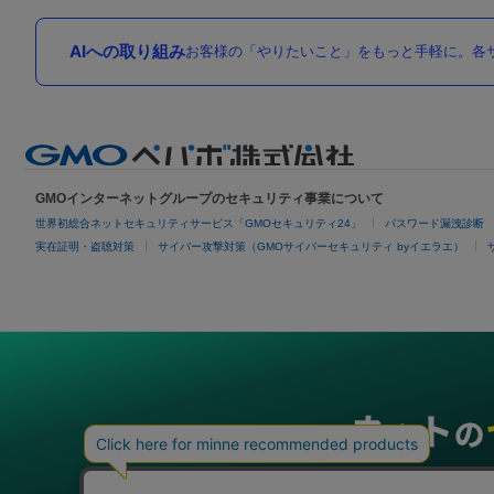
AIへの取り組み
お客様の「やりたいこと」をもっと手軽に。各サ
GMOインターネットグループのセキュリティ事業について
世界初総合ネットセキュリティサービス「GMOセキュリティ24」
パスワード漏洩診断
実在証明・盗聴対策
サイバー攻撃対策（GMOサイバーセキュリティ byイエラエ）