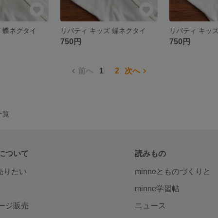
 蝶ネクタイ
リバティ キッズ 蝶ネクタイ
リバティ キッ
750円
750円
前へ
1
2
次へ
品一覧
について
読みもの
で売りたい
minneとものづくりと
minne学習帖
ージ販売
ニュース