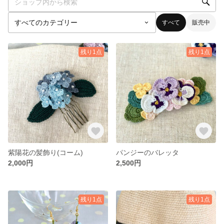
すべて
販売中
残り1点
残り1点
紫陽花の髪飾り(コーム)
パンジーのバレッタ
2,000円
2,500円
残り1点
残り1点