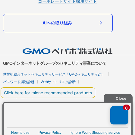
コーポレートサイト
採用サイト
AIへの取り組み
GMOインターネットグループのセキュリティ事業について
世界初総合ネットセキュリティサービス「GMOセキュリティ24」
パスワード漏洩診断
Webサイトリスク診断
セキュリティ相談AIチャットボット
実在証明・盗聴対策
サイバー攻撃対策（GMOサイバーセキュリティ byイエラエ）
サイバー攻撃対策（GMO Flatt Security）
なりすまし対策
セキュリティ事業の軌跡