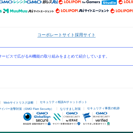
コーポレートサイト
採用サイト
ービスで広がるAI機能の取り組みをまとめて紹介しています。
セキュリティ相談AIチャットボット
Webサイトリスク診断
セキュリティ事業の軌跡
サイバー攻撃対策（GMO Flatt Security）
なりすまし対策