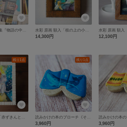
ZINE 画集 作品集『物語の中の君と』A5フルカラー イラスト集
水彩 原画 額入「枝の上の小人」
14,300円
12,100円
残り1点
残り1点
水彩 原画 額入「赤ずきんとオオカミ」
読みかけの本のブローチ《そらわたるクジラ》【手描きイラスト・陶土ブローチ】
3,960円
3,960円