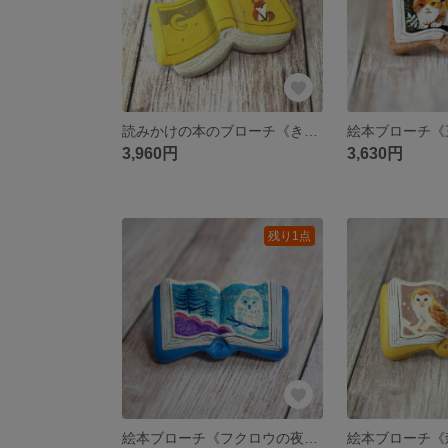
読みかけの本のブローチ《きつねの月》【手描きイラスト・陶土ブローチ】
3,960円
3,630円
残り1点
絵本ブローチ《フクロウの夜》【手描きイラスト・陶土ブローチ】