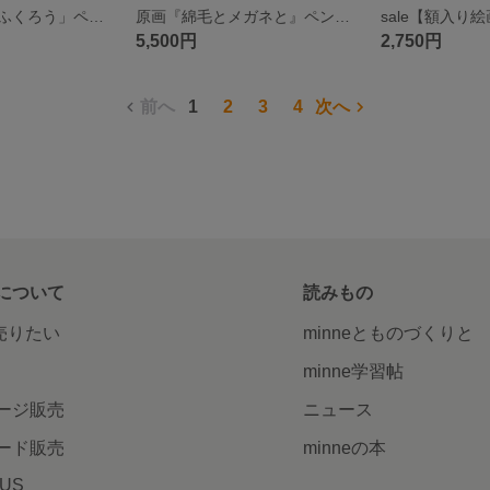
原画「くっつきふくろう」ペン画・額入り絵画・ハガキサイズ
原画『綿毛とメガネと』ペン画・額入り絵画・ハガキサイズ
5,500円
2,750円
前へ
1
2
3
4
次へ
について
読みもの
で売りたい
minneとものづくりと
minne学習帖
ージ販売
ニュース
ード販売
minneの本
LUS