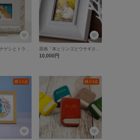
原画「ナガミヒナゲシとトラ猫」イラスト・水彩画・ペン画・絵画・額入
原画「本とリンゴとウサギさん」イラスト・水彩画・ペン画・ミニ額入
10,000円
残り1点
残り1点