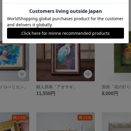
3,960円
3,960円
残り1点
残り1点
イロペリカン」
額入原画「アオサギ」
11,550円
8,000円
残り1点
残り1点