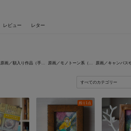
レビュー
レター
39
点
8
点
14
チ
原画／額入り作品（手描き）
原画／モノトーン系（手描き）
残り1点