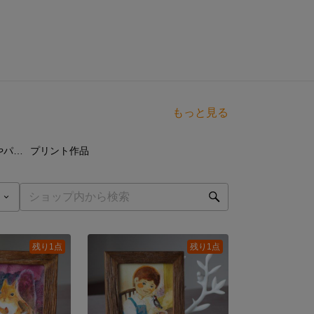
もっと見る
点
28
点
原画／キャンバスやパネル（手描き）
プリント作品
残り1点
残り1点