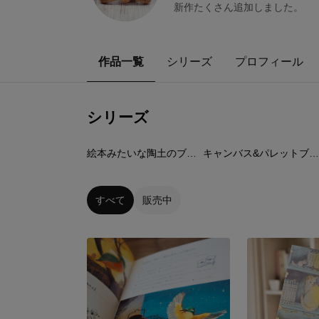
新作たくさん追加しました。
作品一覧
シリーズ
プロフィール
シリーズ
48
点
6
点
絵本みたいな陶土のブローチ
キャンバス&パレットブロー
すべて
販売中