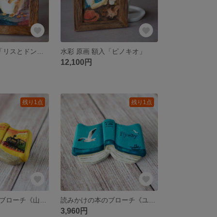
水彩 原画 額入「リスとドングリ」
水彩 原画 額入「ピノキオ」
12,100円
残り1点
残り1点
読みかけの本のブローチ《山吹の空と列車》【手描きイラスト・陶土ブローチ】
読みかけの本のブローチ《ユリカモメの航路》【手描きイラスト・陶土ブローチ】
3,960円