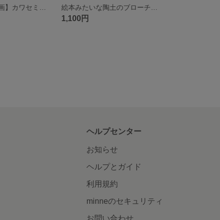
sale【額入り絵画】カワセミ（プリントイラスト）額縁ナチュラル
絵本みたいな陶土のブローチ《レッド・閉じた本》【手描き・陶土ブローチ】
1,100円
ヘルプセンター
お知らせ
ヘルプとガイド
利用規約
minneのセキュリティ
お問い合わせ