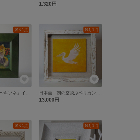
1,320円
残り1点
残り1点
原画「花の灯り〜キツネ」イラスト・水彩画・ペン画・絵画・額入
日本画「朝の空飛ぶペリカン」額入
13,000円
残り1点
残り1点