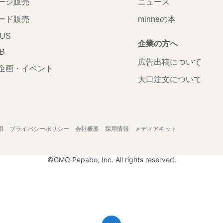
ージ販売
ニュース
ード販売
minneの本
LUS
企業の方へ
AB
広告出稿について
企画・イベント
大口注文について
用
プライバシーポリシー
会社概要
採用情報
メディアキット
©GMO Pepabo, Inc. All rights reserved.