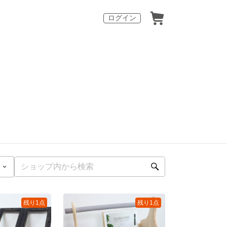
ログイン
残り1点
残り1点