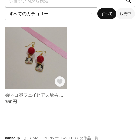
すべて
販売中
😹ネコ🐱フェイピアス😹みけネコ😹
750円
minne ホーム
MAIZON-PINA'S GALLERY の作品一覧