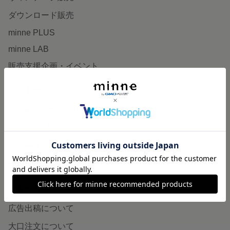
ダウンロード販売
minne PLUS
minne LAB
販売支援企画・イベント
読みもの
minneとものづくりと
minne学習帖
ニュース
minneの本
企業の方へ
広告出稿について
大口注文について