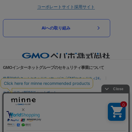
コーポレートサイト
採用サイト
AIへの取り組み
GMOインターネットグループのセキュリティ事業について
世界初総合ネットセキュリティサービス「GMOセキュリティ24」
パスワード漏洩診断
Webサイトリスク診断
セキュリティ相談AIチャットボット
実在証明・盗聴対策
サイバー攻撃対策（GMOサイバーセキュリティ byイエラエ）
サイバー攻撃対策（GMO Flatt Security）
なりすまし対策
セキュリティ事業の軌跡