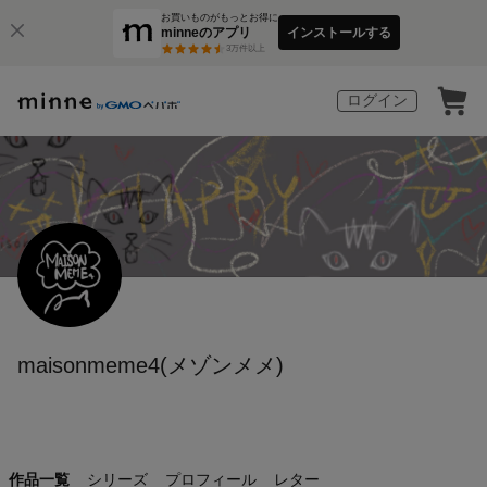
お買いものがもっとお得に
minneのアプリ
インストールする
3
万件以上
ログイン
maisonmeme4(メゾンメメ)
作品一覧
シリーズ
プロフィール
レター