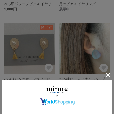
べっ甲♡フープピアス イヤリング
月のピアス イヤリング
1,800円
展示中
残り1点
小ぶりなタッセルフラワーピアス イヤリング
お砂糖ピアス イヤリング (ブルー)
1,800円
展示中
残り1点