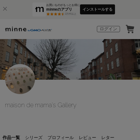
お買いものがもっとお得に
minneのアプリ
インストールする
3
万件以上
ログイン
maison de mama's Gallery
作品一覧
シリーズ
プロフィール
レビュー
レター