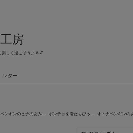
工房
楽しく過ごそうよ🐧💕
レター
16
点
12
点
3
ペンギンのヒナのあみぐるみ
ポンチョを着たちびっこペンギン