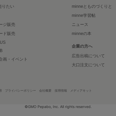
で売りたい
minneとものづくりと
minne学習帖
ージ販売
ニュース
ード販売
minneの本
LUS
企業の方へ
AB
広告出稿について
企画・イベント
大口注文について
用
プライバシーポリシー
会社概要
採用情報
メディアキット
©GMO Pepabo, Inc. All rights reserved.