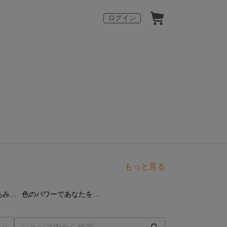
ログイン
もっと見る
点
8
点
オトナペンギンのあみぐるみ
色のパワーであなたを応援！ カラフルペンギンキーホルダー