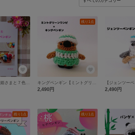
残り1点
👑ZINE👑 『お姫さまと７色のペンギン』
キングペンギン【ミントグリーンワンピ】夏限定バージョン ちびっこペンギンあみぐるみ
2,490円
2,490円
残り1点
残り1点