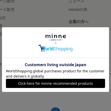
ージ販売
ニュース
ード販売
minneの本
LUS
企業の方へ
AB
広告出稿について
企画・イベント
大口注文について
用
プライバシーポリシー
会社概要
採用情報
メディアキット
©GMO Pepabo, Inc. All rights reserved.