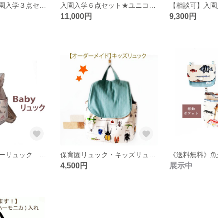
【送料無料】入園入学３点セット ユニコーン柄ブルーグリーン サイズ変更承ります
入園入学６点セット★ユニコーン柄ブルーグリーン ★ 名入れ可 サイズ変更などオーダーのご注文承ります
11,000円
9,300円
深海魚柄のベビーリュック 《リュックサック》《ナップサック》出産祝い・お誕生祝い
保育園リュック・キッズリュック・通園リュック・リュックサック・子供用リュック ヘラクレスオオカブト・深海魚・昆虫・魚・動物・恐竜
4,500円
展示中