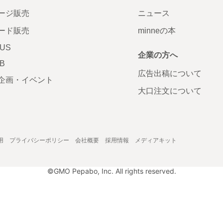
ージ販売
ニュース
ード販売
minneの本
LUS
企業の方へ
AB
広告出稿について
企画・イベント
大口注文について
用
プライバシーポリシー
会社概要
採用情報
メディアキット
©GMO Pepabo, Inc. All rights reserved.