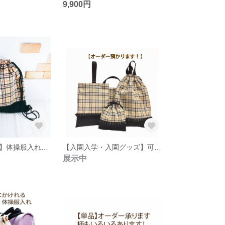
9,900円
【入園入学準備】体操服入れ（ナップサック）単品です！上品なタータンチェック柄。女の子・男の子・送料無料です
【入園入学・入園グッズ】可愛いフリルリボン！タータンチェックイエロー、ナップザック・レッスンバッグ、コップ入れ、女の子・男の子・送料無料
展示中