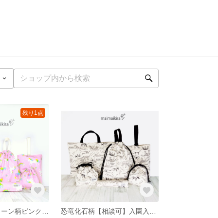
残り1点
★NEW★ユニコーン柄ピンク【相談可】入園入学６点セット★女の子 名入れ可 サイズ選べる キルティング オーダーOK 生地やサイズのご注文承ります
恐竜化石柄【相談可】入園入学６点セット★車柄 スポーツカー ★ 男の子 名入れ可 サイズ選べる キルティング オーダーOK 生地やサイズのご注文承ります