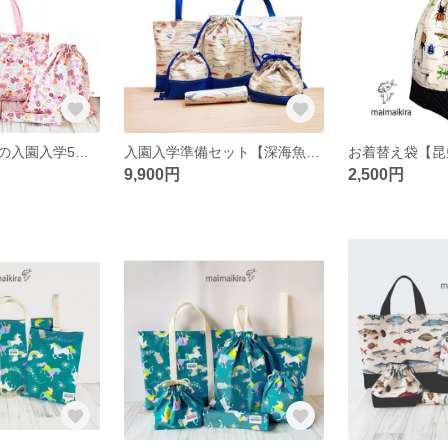
ビンクリボン柄の入園入学5点セット 入園・入学 女の子 レッスンバッグ・上履き入れ・体操服入れ・コップ入れ・ラッンチョンマット・女の子・送料無料
入園入学準備セット【深海魚柄】選べるサイズ オプションでランドセル取り付け用持ち手有り サイズ・色変更などオーダー承ります！
9,900円
2,500円