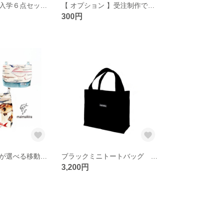
【相談可】入園入学６点セット★ お魚柄 ★名入れ可 サイズ選べる ランドセルに取り付け出来る体操服袋 オーダーOK 恐竜・昆虫・深海魚・動物・豹柄・市松模様・犬など生地やサイズのご注文承ります
【 オプション 】受注制作でお作りいたします
300円
《送料無料》魚が選べる移動ポケット 魚柄・深海魚柄・魚柄ポケットタイプ お好きな魚がを選んでね
ブラックミニトートバッグ ランチバッグ コンビニバッグ 辞書バッグ 他の柄もあるよ
3,200円