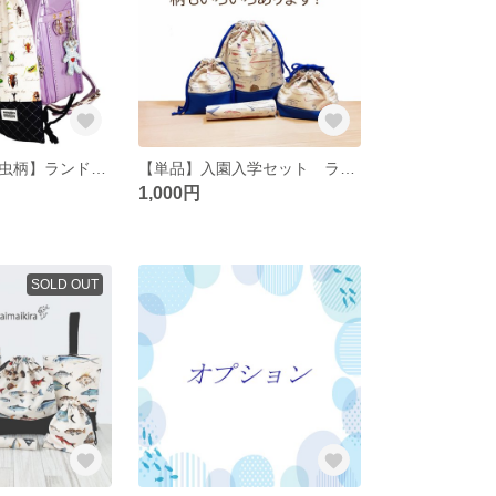
お着替え袋【昆虫柄】ランドセルにかけれる体操服袋（選べる持ち手） 体操服入れ お着替え入れ 入園グッズ ナップサック カブトムシ ヘラクレスオオカブト かぶと虫
【単品】入園入学セット ランチョンマット・コップ袋・お弁当袋・体操服入れ 深海魚・魚・動物・恐竜・昆虫･和柄
1,000円
SOLD OUT