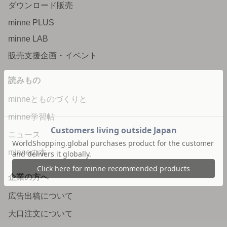
ダウンロード販売
minne PLUS
minne LAB
販売支援企画・イベント
読みもの
minneとものづくりと
minne学習帖
ニュース
minneの本
企業の方へ
広告出稿について
大口注文について