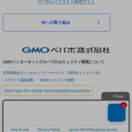
コーポレートサイト
採用サイト
AIへの取り組み
GMOインターネットグループのセキュリティ事業について
世界初総合ネットセキュリティサービス「GMOセキュリティ24」
パスワード漏洩診断
Webサイトリスク診断
セキュリティ相談AIチャットボット
実在証明・盗聴対策
サイバー攻撃対策（GMOサイバーセキュリティ byイエラエ）
サイバー攻撃対策（GMO Flatt Security）
なりすまし対策
セキュリティ事業の軌跡