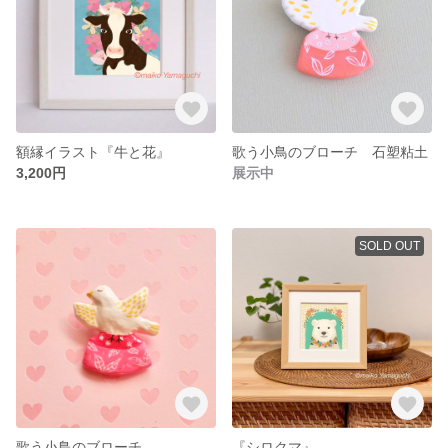
額縁イラスト『牛と花』
歌う小鳥のブローチ 石塑粘土
3,200円
展示中
SOLD OUT
歌う小鳥のブローチ
『シロクマ』