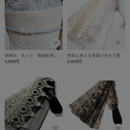
帯締め 丸ぐけ 青磁銀通し 模様柄 パール一文字とオパールビーズ刺繍帯留め風
帯枕も使える帯揚げ付き三重紐 チュールレースが美しい オフ白地にホワイトゴールド ゴシック柄
3,500円
5,000円