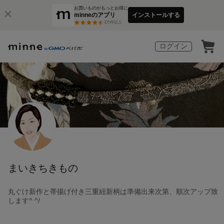
お買いものがもっとお得に
minneのアプリ
インストールする
3
万件以上
ログイン
まいきちきもの
丸ぐけ新作と帯揚げ付き三重紐新柄は準備出来次第、順次アップ致
します^ ^/