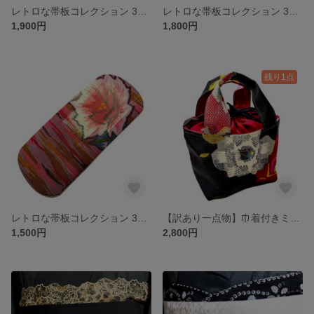
レトロな帯板コレクション 36 銘仙 青地に黒の変わりチェッカー
レトロな帯板コレクション 31 銘仙 黒灰ピンクのおしゃれ幾何学模様
1,900円
1,800円
残り1点
レトロな帯板コレクション 32 銘仙 ピンクからオレンジのアート模様に白の大輪の花 小難あり
【訳あり一点物】巾着付きミニバッグ 銘仙 黒地にカラフルな薔薇柄と赤地に十字模様
1,500円
2,800円