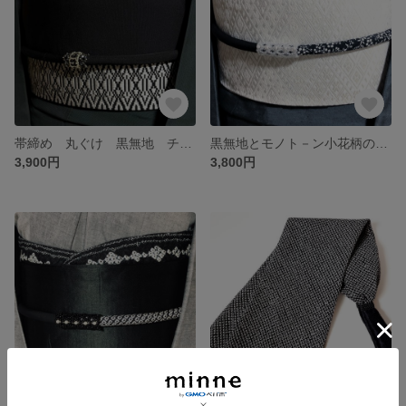
帯締め 丸ぐけ 黒無地 チェコとシルバービーズ編み帯留めリング
黒無地とモノト－ン小花柄の丸ぐけ帯締めにパールとクリスタルのビーズ編みの帯留付き
3,900円
3,800円