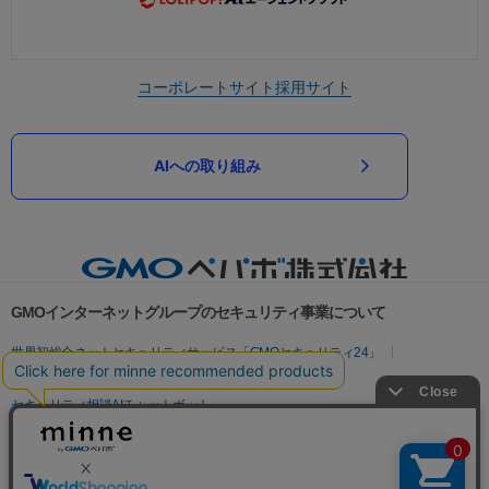
コーポレートサイト
採用サイト
AIへの取り組み
GMOインターネットグループのセキュリティ事業について
世界初総合ネットセキュリティサービス「GMOセキュリティ24」
パスワード漏洩診断
Webサイトリスク診断
セキュリティ相談AIチャットボット
実在証明・盗聴対策
サイバー攻撃対策（GMOサイバーセキュリティ byイエラエ）
サイバー攻撃対策（GMO Flatt Security）
なりすまし対策