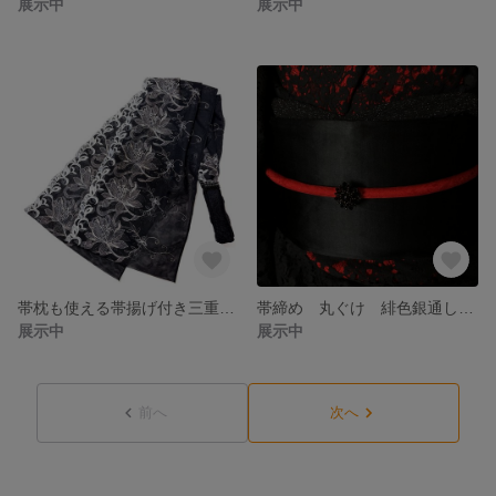
展示中
展示中
帯枕も使える帯揚げ付き三重紐 チュールレースが美しい 黒地にグレー系花刺繍
帯締め 丸ぐけ 緋色銀通し オニキスといぶし金のビーズ編み帯留めリング
展示中
展示中
前へ
次へ