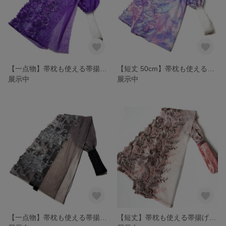
【一点物】帯枕も使える帯揚げ付き三重紐 チュールレースが美しい 桔梗紫と水色の花刺繍
【短丈 50cm】帯枕も使える帯揚げ付き三重紐 チュールレースが美しい パープル系マーブルプリントにユリの刺繍
展示中
展示中
【一点物】帯枕も使える帯揚げ付き三重紐 チュールレースが美しい チャコールグレー地にアンティークシルバーの花刺繍
【短丈】帯枕も使える帯揚げ付き三重紐 チュールレースが美しい サーモンピンクとグレイッシュブラウンのグラデーション花柄