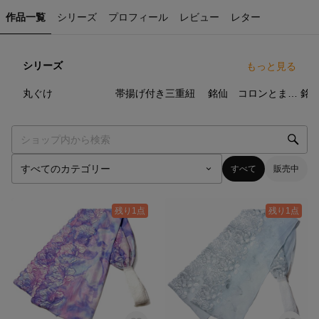
作品一覧
シリーズ
プロフィール
レビュー
レター
シリーズ
もっと見る
17
点
18
点
5
点
丸ぐけ
帯揚げ付き三重紐
銘仙 コロンとまあるいバッグ
すべて
販売中
残り1点
残り1点