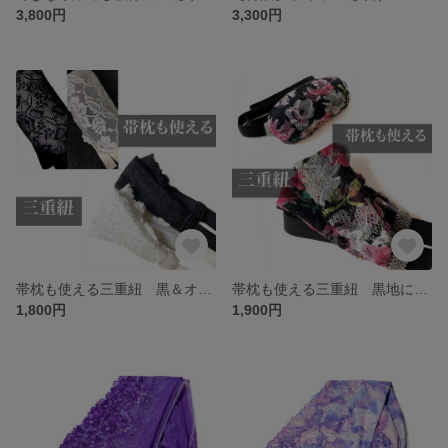
3,800円
3,300円
帯枕も使える三重紐 黒＆オフ白 ４柄
帯枕も使える三重紐 黒地にカラフルな薔薇柄
1,800円
1,900円