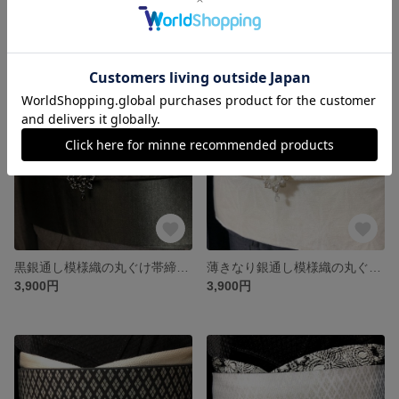
黒無地と鹿の子絞り丸ぐけ帯締めにパールとブラックビーズ編みの帯留付き
【受注】帯枕も使える帯揚げ付き三重紐 総絞り黒鹿の子
3,800円
4,000円
黒銀通し模様織の丸ぐけ帯締めにオニキスブラック＆ガンメタの花しずく ビーズ編みの帯留付き
薄きなり銀通し模様織の丸ぐけ帯締めにクリスタル＆ パールの花しずく ビーズ編みの帯留付き
3,900円
3,900円