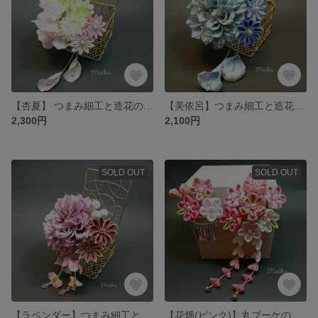
【杏夏】 つまみ細工と造花の髪飾り
【美依呂】つまみ細工と造花の髪飾り
2,300円
2,100円
SOLD OUT
SOLD OUT
【ラベンダー】つまみ細工と造花の髪飾り
【花畑(ピンク)】丸ブーケのかんざし つまみ細工