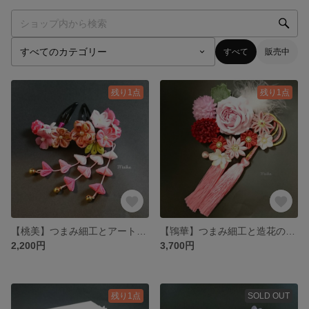
すべて
販売中
残り1点
残り1点
【桃美】つまみ細工とアートフラワーの髪飾り
【鴇華】つまみ細工と造花の髪飾り
2,200円
3,700円
残り1点
SOLD OUT