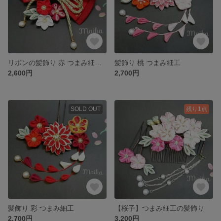
リボンの髪飾り 赤 つまみ細工 卒業式に！
髪飾り 桃 つまみ細工
2,600円
2,700円
SOLD OUT
残り1点
髪飾り 彩 つまみ細工
【桜子】つまみ細工の髪飾り
2,700円
3,200円