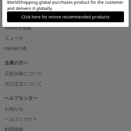
読みもの
minneとものづくりと
minne学習帖
ニュース
minneの本
企業の方へ
広告出稿について
大口注文について
ヘルプセンター
お知らせ
ヘルプとガイド
利用規約