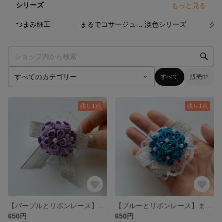
シリーズ
もっと見る
20
点
2
点
4
点
つまみ細工
まるでコサージュなつまみ細工
淡色シリーズ
ク
すべて
販売中
残り1点
残り1点
【パープルとリボンレース】まるでコサージュのようなつまみ細工⭐︎
【ブルーとリボンレース】まるでコサージュのようなつまみ細工⭐︎
650円
650円