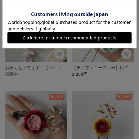
残り1点
お安くなってます！【パキッとブラック×ピンク】可愛い髪飾り
【ティファニーブルー】レアカラーの髪飾り
展示中
1,200円
残り1点
残り1点