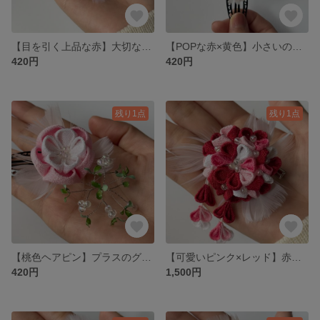
【目を引く上品な赤】大切なハレの日に赤をプラスしませんか
【POPな赤×黄色】小さいのにインパクト大！
420円
420円
残り1点
残り1点
【桃色ヘアピン】プラスのグリーンが爽やかに
【可愛いピンク×レッド】赤が和装に映える♡髪飾り
420円
1,500円