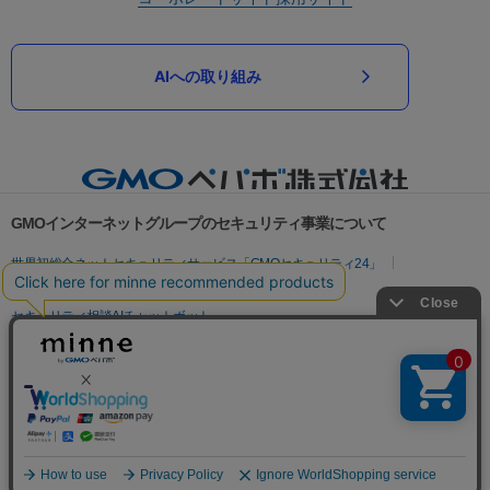
AIへの取り組み
GMOインターネットグループのセキュリティ事業について
世界初総合ネットセキュリティサービス「GMOセキュリティ24」
パスワード漏洩診断
Webサイトリスク診断
セキュリティ相談AIチャットボット
実在証明・盗聴対策
サイバー攻撃対策（GMOサイバーセキュリティ byイエラエ）
サイバー攻撃対策（GMO Flatt Security）
なりすまし対策
セキュリティ事業の軌跡