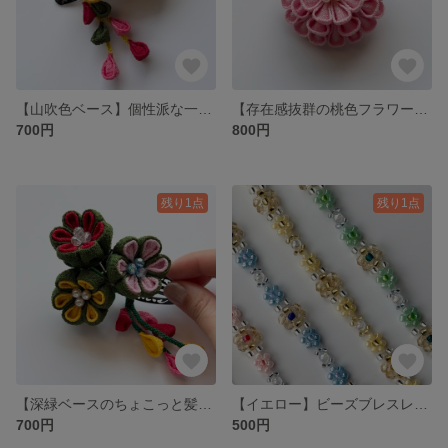
【山吹色ベース】個性派な一点をお探しの方におすすめです☆
【存在感抜群の桃色フラワー】パールで上品さをアップ！桃色のつまみ細工⭐︎
700円
800円
残り1点
残り1点
【深緑ベースのちょこっと髪飾り】
【イエロー】ビーズブレスレット
700円
500円