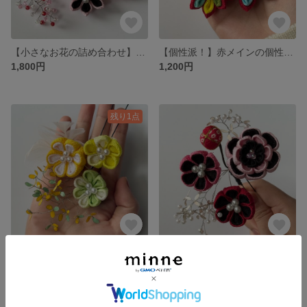
【小さなお花の詰め合わせ】こちらはセット売りです♪
【個性派！】赤メインの個性派な髪飾り♪
1,800円
1,200円
残り1点
【爽やかビタミンカラー】元気が出るような明るい髪飾り
【大人なカラー】印象強い赤とピンクの髪飾り
820円
展示中