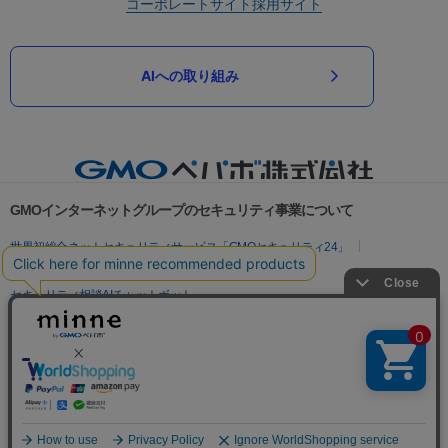
コーポレートサイト
採用サイト
AIへの取り組み
GMOインターネットグループのセキュリティ事業について
世界初総合ネットセキュリティサービス「GMOセキュリティ24」
パスワード漏洩診断
Webサイトリスク診断
セキュリティ相談AIチャットボット
実在証明・盗聴対策
サイバー攻撃対策（GMOサイバーセキュリティ byイエラエ）
サイバー攻撃対策（GMO Flatt Security）
なりすまし対策
セキュリティ事業の軌跡