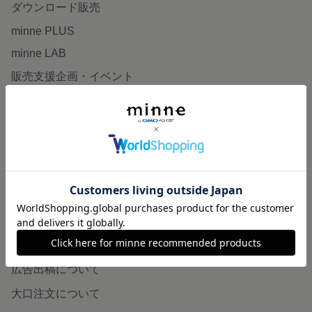
ダウンロード販売
minne PLUS
minne LAB
販売支援企画・イベント
読みもの
minneとものづくりと
minne学習帖
ニュース
minneの本
企業の方へ
広告出稿について
大口注文について