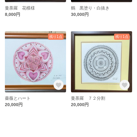
曼荼羅 花模様
鶴 黒塗り・白抜き
8,000円
30,000円
残り1点
残り1点
薔薇とハート
曼荼羅 ７２分割
20,000円
20,000円