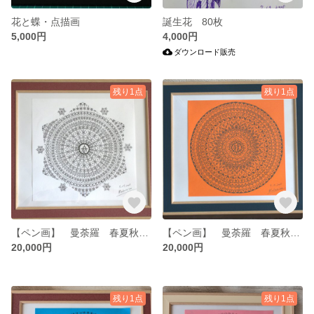
花と蝶・点描画
誕生花 80枚
5,000円
4,000円
ダウンロード販売
残り1点
残り1点
【ペン画】 曼荼羅 春夏秋冬・冬 ７２分割
【ペン画】 曼荼羅 春夏秋冬・秋 ７２分割
20,000円
20,000円
残り1点
残り1点