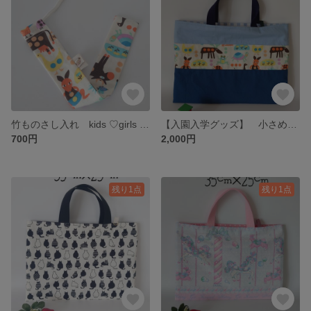
竹ものさし入れ kids ♡girls 北欧アニマル
【入園入学グッズ】 小さめレッスンバック 絵本バック 北欧アニマル
700円
2,000円
残り1点
残り1点