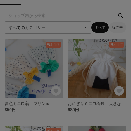
すべて
販売中
残り1点
残り1点
夏色ミニ巾着 マリン⚓
おにぎりミニ巾着袋 大きな梅干し入り
850円
980円
残り1点