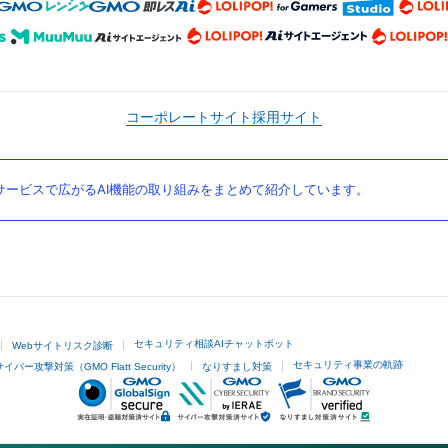
コーポレートサイト
採用サイト
ービスで広がるAI機能の取り組みをまとめて紹介しています。
セキュリティ相談AIチャットボット
Webサイトリスク診断
セキュリティ事業の軌跡
サイバー攻撃対策（GMO Flatt Security）
なりすまし対策