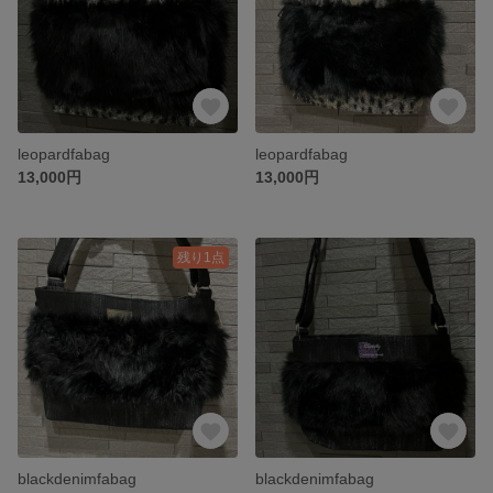
leopardfabag
leopardfabag
13,000円
13,000円
残り1点
blackdenimfabag
blackdenimfabag