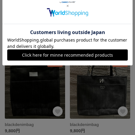
blackdenimfabag
blackdenimbag
13,000円
9,800円
残り1点
残り1点
blackdenimbag
blackdenimbag
9,800円
9,800円