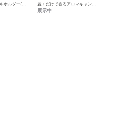
ジェルキャンドルホルダー(受注制作)
置くだけで香るアロマキャンドル
展示中