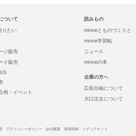
について
読みもの
で売りたい
minneとものづくりと
minne学習帖
ージ販売
ニュース
ード販売
minneの本
LUS
企業の方へ
AB
広告出稿について
企画・イベント
大口注文について
用
プライバシーポリシー
会社概要
採用情報
メディアキット