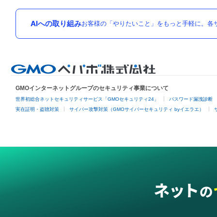
AIへの取り組み
お客様の「やりたいこと」をもっと手軽に。各サ
GMOインターネットグループのセキュリティ事業について
世界初総合ネットセキュリティサービス「GMOセキュリティ24」
パスワード漏洩診断
実在証明・盗聴対策
サイバー攻撃対策（GMOサイバーセキュリティ byイエラエ）