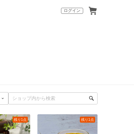
ログイン
残り1点
残り1点