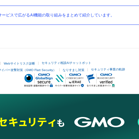
ービスで広がるAI機能の取り組みをまとめて紹介しています。
セキュリティ相談AIチャットボット
Webサイトリスク診断
セキュリティ事業の軌跡
サイバー攻撃対策（GMO Flatt Security）
なりすまし対策