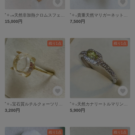
˚✧₊⁎天然非加熱クロムスフェーン フリーリング˚✧₊⁎
˚✧₊貴重天然マリガーネット シルバーフリーリング˚✧₊⁎
15,000円
7,500円
残り1点
残り1点
˚✧₊宝石質ルチルクォーツリング フリーリング˳✧༚
˚✧₊天然カナリートルマリン フリーシルバーリング˚✧₊⁎
3,200円
5,900円
残り1点
残り1点