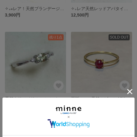
✧₊⁎レア！天然ブランデージルコン フリーリング⁺˳✧༚
✧₊レア天然レッドアパタイト シルバーフリーリング˚✧₊⁎
3,900円
12,500円
残り1点
SOLD OUT
天然クリソベリル✴︎ シルバーリング˚✧₊
再販✧₊⁎✴︎天然ルビー✴︎ 18KGPリング˚✧₊⁎
15,000円
2,500円
SOLD OUT
残り1点