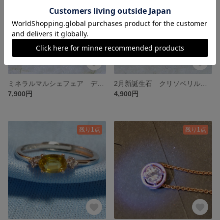
ミネラルマルシェフェア デュモルチェライトインクォーツ ✴︎ シルバーリング ˚✧₊⁎
2月新誕生石 クリソベリルキャッツアイ ✴︎ シルバーリング ˚✧₊⁎
7,900円
4,900円
残り1点
残り1点