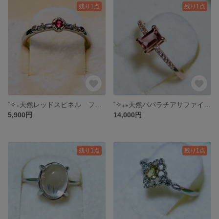
残り1点
残り1点
˚✧₊天然レッドスピネル フリーリング˚✧₊⁎
˚✧₊⁎天然パパラチアサファイア フリーリング˚✧₊⁎
5,900円
14,000円
残り1点
残り1点