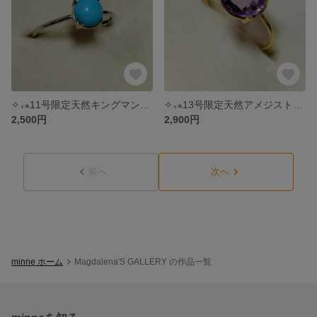
✧₊⁎11号限定天然キングマンターコイズ✴︎ リング˚✧₊⁎
✧₊⁎13号限定天然アメジスト✴︎ 18KGPリング˚✧₊⁎
2,500円
2,900円
前へ
次へ
minne ホーム
Magdalena'S GALLERY の作品一覧