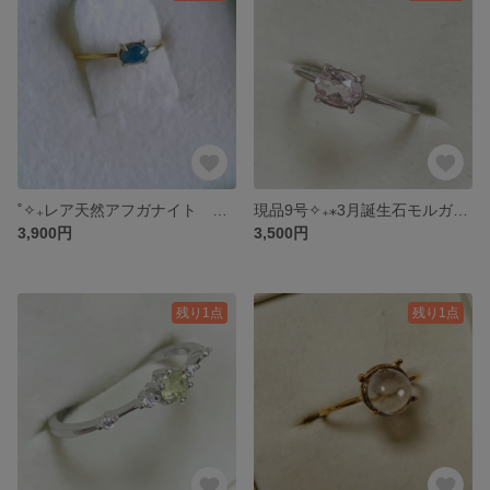
˚✧₊レア天然アフガナイト シルバーフリーリング˚✧₊⁎
現品9号✧₊⁎3月誕生石モルガナイト（ピンクアクアマリン）リング18kgp˳✧༚
3,900円
3,500円
残り1点
残り1点