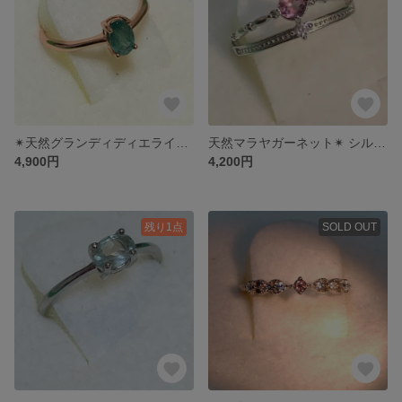
✴︎天然グランディディエライト✴︎ シルバーリング˚✧₊⁎
天然マラヤガーネット✴︎ シルバーリング˚✧₊
4,900円
4,200円
残り1点
SOLD OUT