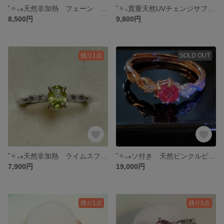
˚✧₊⁎天然非加熱 フェーン フリーリング˚✧₊⁎
˚✧₊貴重天然UVチェンジサファイア ネックレス˚✧₊⁎
8,500円
9,800円
残り1点
SOLD OUT
˚✧₊⁎天然非加熱 ライムスフェーン フリーリング˚✧₊⁎
˚✧₊⁎ソ付き 天然ピンクルビー フリーリング˚✧₊⁎
7,900円
19,000円
残り1点
残り1点