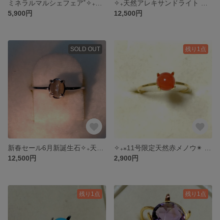
ミネラルマルシェフェア˚✧₊天然グリーンベリル シルバーフリーリング⁺˳✧༚
✧₊天然アレキサンドライト シルバーフリーリング˚✧₊⁎
5,900円
12,500円
SOLD OUT
残り1点
新春セール6月新誕生石✧₊天然アレキサンドライト キャッツアイ シルバーリング˚✧₊⁎
✧₊⁎11号限定天然赤メノウ✴︎ 18KGPリング˚✧₊⁎
12,500円
2,900円
残り1点
残り1点