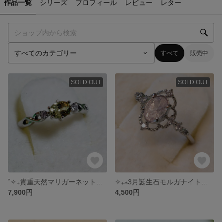
作品一覧
シリーズ
プロフィール
レビュー
レター
すべて
販売中
SOLD OUT
SOLD OUT
˚✧₊貴重天然マリガーネット シルバーフリーリング˚✧₊⁎
✧₊⁎3月誕生石モルガナイト（ピンクアクアマリン）リング18kgp˳✧༚
7,900円
4,500円