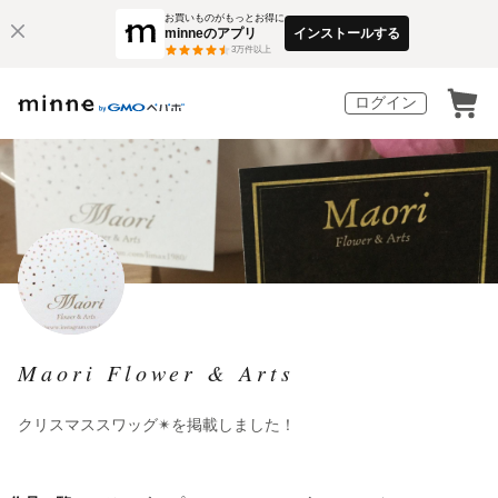
お買いものがもっとお得に
minneのアプリ
インストールする
3
万件以上
ログイン
Maori Flower & Arts
クリスマススワッグ✴︎を掲載しました！