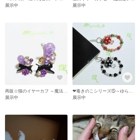
展示中
展示中
再販☆猫のイヤーカフ ～魔法使いの猫～
❤毒きのこシリーズ⑤～ゆらゆらイヤフォンジャック
展示中
展示中