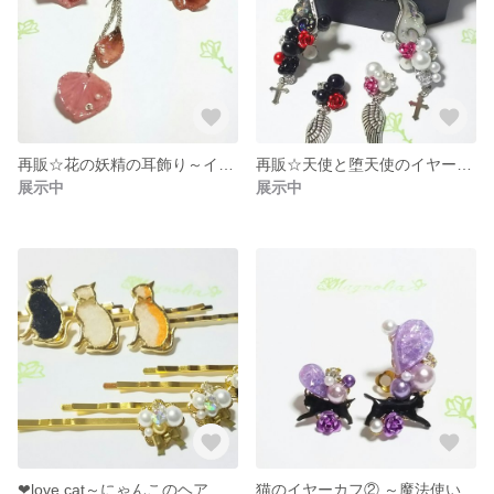
再販☆花の妖精の耳飾り～イヤーカフ＆ピアス
再販☆天使と堕天使のイヤーカフ
展示中
展示中
❤love cat～にゃんこのヘアピンセット
猫のイヤーカフ② ～魔法使いの猫～