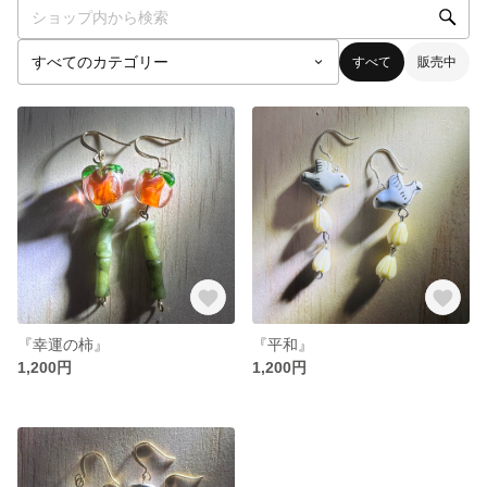
すべて
販売中
『幸運の柿』
『平和』
1,200円
1,200円