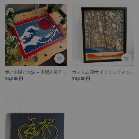
赤い太陽と大波 – 多層木製アート | 葛飾北斎オマージュ | 和モダンインテリア
カスタム3Dサイクリングマップ｜Strava・Ride with GPS・Garmin対応GPX木製アート｜日本製ハンドメイド｜特別な自転車ギフト
15,800円
19,800円