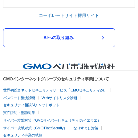
コーポレートサイト
採用サイト
AIへの取り組み
GMOインターネットグループのセキュリティ事業について
世界初総合ネットセキュリティサービス「GMOセキュリティ24」
パスワード漏洩診断
Webサイトリスク診断
セキュリティ相談AIチャットボット
実在証明・盗聴対策
サイバー攻撃対策（GMOサイバーセキュリティ byイエラエ）
サイバー攻撃対策（GMO Flatt Security）
なりすまし対策
セキュリティ事業の軌跡