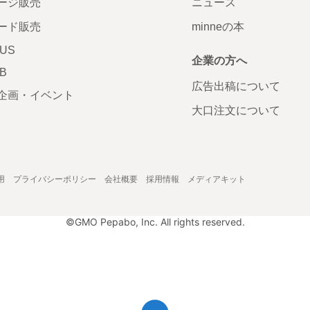
ージ販売
ニュース
ード販売
minneの本
LUS
企業の方へ
AB
広告出稿について
企画・イベント
大口注文について
用
プライバシーポリシー
会社概要
採用情報
メディアキット
©GMO Pepabo, Inc. All rights reserved.