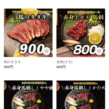
馬のタタキ
赤身(モモ)
900円
800円