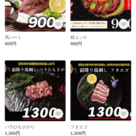
馬ハート
桜ユッケ
900円
900円
バラひもさがり
フタエゴ
1,300円
1,300円