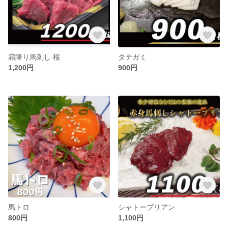
霜降り馬刺し 桜
タテガミ
1,200円
900円
馬トロ
シャトーブリアン
800円
1,100円