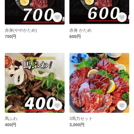
赤身(ややかため)
赤身 かため
700円
600円
馬ふわ
3馬力セット
400円
3,000円