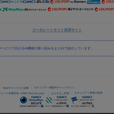
コーポレートサイト
採用サイト
ービスで広がるAI機能の取り組みをまとめて紹介しています。
セキュリティ相談AIチャットボット
Webサイトリスク診断
セキュリティ事業の軌跡
サイバー攻撃対策（GMO Flatt Security）
なりすまし対策