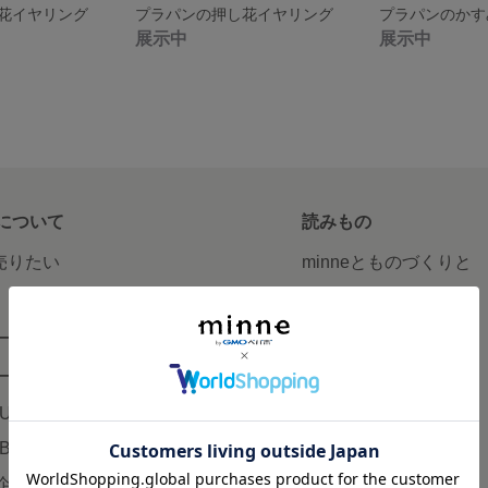
花イヤリング
プラパンの押し花イヤリング
プラパンのかす
展示中
展示中
について
読みもの
で売りたい
minneとものづくりと
minne学習帖
ージ販売
ニュース
ード販売
minneの本
LUS
企業の方へ
AB
広告出稿について
企画・イベント