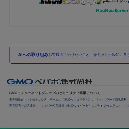
AIへの取り組み
お客様の「やりたいこと」をもっと手軽に。各サ
GMOインターネットグループのセキュリティ事業について
世界初総合ネットセキュリティサービス「GMOセキュリティ24」
パスワード漏洩診断
実在証明・盗聴対策
サイバー攻撃対策（GMOサイバーセキュリティ byイエラエ）