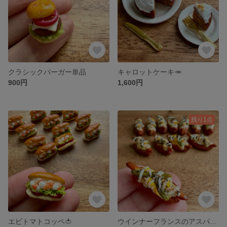
クラシックバーガー単品
キャロットケーキ🥕
900円
1,600円
残り1点
エビトマトコッペ🍅
ウインナーフランスのアスパラ&コーン添え