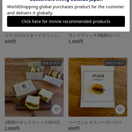
イチゴのカスタードデニッシュ🍓
サンドウィッチ3種類のバスケット詰🥪
600円
1,200円
SOLD OUT
SOLD OUT
2種類のサンドウィッチBOXSET🥪
ベーコンレタスバーガーのマグネット🍔
1,000円
600円