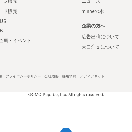
ージ販売
ニュース
ード販売
minneの本
LUS
企業の方へ
AB
広告出稿について
企画・イベント
大口注文について
用
プライバシーポリシー
会社概要
採用情報
メディアキット
©GMO Pepabo, Inc. All rights reserved.