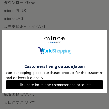
ダウンロード販売
minne PLUS
minne LAB
販売支援企画・イベント
読みもの
minneとものづくりと
minne学習帖
ニュース
minneの本
企業の方へ
広告出稿について
大口注文について