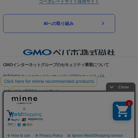
コーポレートサイト
採用サイト
AIへの取り組み
GMOインターネットグループのセキュリティ事業について
世界初総合ネットセキュリティサービス「GMOセキュリティ24」
パスワード漏洩診断
Webサイトリスク診断
セキュリティ相談AIチャットボット
実在証明・盗聴対策
サイバー攻撃対策（GMOサイバーセキュリティ byイエラエ）
サイバー攻撃対策（GMO Flatt Security）
なりすまし対策
セキュリティ事業の軌跡