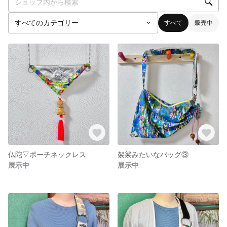
すべて
販売中
仏陀▽ポーチネックレス
袈裟みたいなバッグ③
展示中
展示中