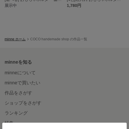
展示中
1,780円
minne ホーム
COCO handemade shop の作品一覧
minneを知る
minneについて
minneで買いたい
作品をさがす
ショップをさがす
ランキング
特集