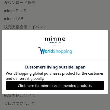
ダウンロード販売
minne PLUS
minne LAB
販売支援企画・イベント
読みもの
minneとものづくりと
minne学習帖
ニュース
minneの本
企業の方へ
広告出稿について
大口注文について