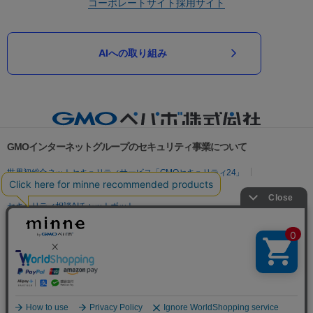
コーポレートサイト
採用サイト
AIへの取り組み
GMOインターネットグループのセキュリティ事業について
世界初総合ネットセキュリティサービス「GMOセキュリティ24」
パスワード漏洩診断
Webサイトリスク診断
セキュリティ相談AIチャットボット
実在証明・盗聴対策
サイバー攻撃対策（GMOサイバーセキュリティ byイエラエ）
サイバー攻撃対策（GMO Flatt Security）
なりすまし対策
セキュリティ事業の軌跡